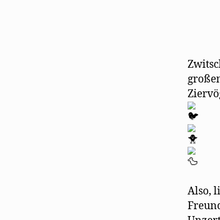
Zwitsc
großen
Ziervö
Also, 
Freund