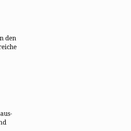
in den
reiche
Haus-
und