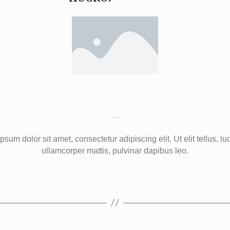
DIES IST DIE ÜBERSCHRIFT
psum dolor sit amet, consectetur adipiscing elit. Ut elit tellus, lu
ullamcorper mattis, pulvinar dapibus leo.