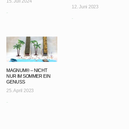
15. Juli 2024
12. Juni 2023
Mehr erfahren
Mehr erfahren
MAGNUM® – NICHT
NUR IM SOMMER EIN
GENUSS
25. April 2023
Mehr erfahren